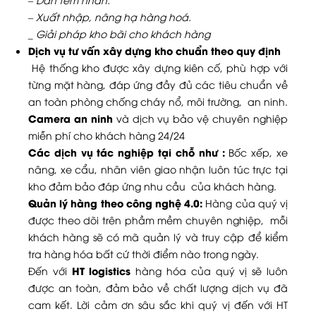
– Xuất nhập, nâng hạ hàng hoá.
_ Giải pháp kho bãi cho khách hàng
Dịch vụ tư vấn xây dựng kho chuẩn theo quy định
Hệ thống kho được xây dựng kiên cố, phù hợp với
từng mặt hàng, đáp ứng đầy đủ các tiêu chuẩn về
an toàn phòng chống cháy nổ, môi trường, an ninh.
Camera an ninh
và dịch vụ bảo vệ chuyên nghiệp
miễn phí cho khách hàng 24/24
Các dịch vụ tác nghiệp tại chỗ như :
Bốc xếp, xe
nâng, xe cẩu, nhân viên giao nhận luôn túc trực tại
kho đảm bảo đáp ứng nhu cầu của khách hàng.
Quản lý hàng theo công nghệ 4.0:
Hàng của quý vị
được theo dõi trên phầm mềm chuyên nghiệp, mỗi
khách hàng sẽ có mã quản lý và truy cập để kiểm
tra hàng hóa bất cứ thời điểm nào trong ngày.
HT logistics
Đến với
hàng hóa của quý vị sẽ luôn
được an toàn, đảm bảo về chất lượng dịch vụ đã
cam kết. Lời cảm ơn sâu sắc khi quý vị đến với HT