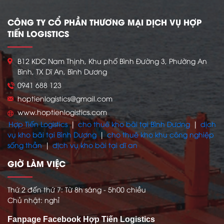
CÔNG TY CỔ PHẦN THƯƠNG MẠI DỊCH VỤ HỢP
TIẾN LOGISTICS
B12 KDC Nam Thịnh, Khu phố Bình Đường 3, Phường An
Bình, TX Dĩ An, Bình Dương
0941 688 123
hoptienlogistics@gmail.com
www.hoptienlogistics.com
Hợp Tiến Logistics
|
cho thuê kho bãi tại Bình Dương
|
dịch
vụ kho bãi tại Bình Dương
|
cho thuê kho khu công nghiệp
sống thần
|
dịch vụ kho bãi tại dĩ an
GIỜ LÀM VIỆC
Thứ 2 đến thứ 7: Từ 8h sáng - 5h00 chiều
Chủ nhật: nghỉ
Fanpage Facebook Hợp Tiến Logistics