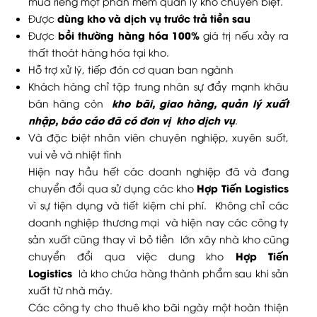
mua riêng một phần mềm quản lý kho chuyên biệt.
dùng kho và dịch vụ trước trả tiền sau
Được
bồi thường hàng hóa 100%
Được
giá trị nếu xảy ra
thất thoát hàng hóa tại kho.
Hỗ trợ xử lý, tiếp đón cơ quan ban ngành
Khách hàng chỉ tập trung nhân sự đẩy mạnh khâu
kho bãi, giao hàng, quản lý xuất
bán hàng còn
nhập, báo cáo đã có đơn vị kho dịch vụ
.
Và đặc biệt nhân viên chuyên nghiệp, xuyên suốt,
vui vẻ và nhiệt tình
Hiện nay hầu hết các doanh nghiệp đã và đang
Hợp Tiến Logistics
chuyển đổi qua sử dụng các kho
vì sự tiện dụng và tiết kiệm chi phí. Không chỉ các
doanh nghiệp thương mại và hiện nay các công ty
sản xuất cũng thay vì bỏ tiền lớn xây nhà kho cũng
Hợp Tiến
chuyển đổi qua việc dung kho
Logistics
là kho chứa hàng thành phẩm sau khi sản
xuất từ nhà máy.
Các công ty cho thuê kho bãi ngày một hoàn thiện