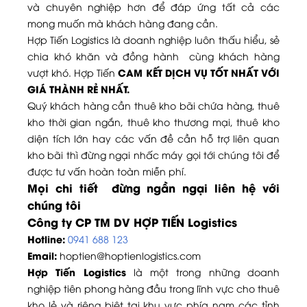
và chuyên nghiệp hơn để đáp ứng tất cả các
mong muốn mà khách hàng đang cần.
Hợp Tiến Logistics là doanh nghiệp luôn thấu hiểu, sẻ
chia khó khăn và đồng hành cùng khách hàng
CAM KẾT DỊCH VỤ TỐT NHẤT VỚI
vượt khó. Hợp Tiến
GIÁ THÀNH RẺ NHẤT.
Quý khách hàng cần thuê kho bãi chứa hàng, thuê
kho thời gian ngắn, thuê kho thương mại, thuê kho
diện tích lớn hay các vấn đề cần hỗ trợ liên quan
kho bãi thì đừng ngại nhấc máy gọi tới chúng tôi để
được tư vấn hoàn toàn miễn phí.
Mọi chi tiết đừng ngần ngại liên hệ với
chúng tôi
Công ty CP TM DV HỢP TIẾN Logistics
Hotline:
0941 688 123
Email:
hoptien@hoptienlogistics.com
Hợp Tiến Logistics
là một trong những doanh
nghiệp tiên phong hàng đầu trong lĩnh vực cho thuê
kho lẻ và riêng biệt tại khu vực phía nam các tỉnh