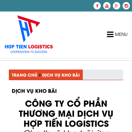
MENU
TRANG CHỦ
GIỚI THIỆU
TRANG CHỦ
DỊCH VỤ KHO BÃI
DỊCH VỤ
Dịch Vụ Kho Bãi
DỊCH VỤ KHO BÃI
Dịch Vụ Vận Chuyển
CÔNG TY CỔ PHẦN
Dịch Vụ Khai Báo Hải
THƯƠNG MẠI DỊCH VỤ
Quan
HỢP TIẾN LOGISTICS
Mua Bán Pallet