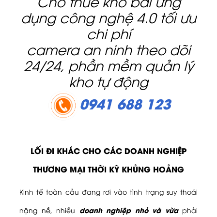
Cho thuê kho bãi ứng
Dịch Vụ Bổ Trợ Khác
dụng công nghệ 4.0 tối ưu
TIN TỨC
chi phí
Cho Thuê Kho, Nhà
camera an ninh theo dõi
Xưởng, Đất Tại Bình
24/24, phần mềm quản lý
Dương
kho tự động
Lĩnh Vực Kinh Doanh Về
Dịch Vụ Cho Thuê Kho
0941 688 123
Xưởng
DỊCH VỤ CHO THUÊ KHO
BÃI HÀNG HÓA
Chúng Ta Làm Gì
LỐI ĐI KHÁC CHO CÁC DOANH NGHIỆP
Quy Tắc Phân Loại Hàng
Hóa - Quy Tắc Áp Mã HS
THƯƠNG MẠI THỜI KỲ KHỦNG HOẢNG
Chứng Từ Cần Thiết Khi
Kinh tế toàn cầu đang rơi vào tình trạng suy thoái
Vận Chuyển
doanh nghiệp nhỏ và vừa
nặng nề, nhiều
phải
BÁO GIÁ