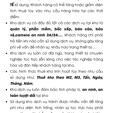
TẾ
sử dụng. Khách hàng có thể tăng hoặc giảm diện
tích thuê tùy vào nhu cầu hàng hóa tại các thời
điểm.
Kho dịch vụ có đầy đủ tất cả các dịch vụ tại kho từ
quản lý, phần mềm, bốc xếp, báo cáo, bảo
vệ,camera an ninh 24/24….
. Khách hàng chỉ phải
trả tiền khi nào cần sử dụng dịch vụ, không gây lãng
phí về vấn đề nhân sự, khấu hao trang thiết bị….
Kho dịch vụ luôn có đội ngũ, trang thiết bị chuyên
nghiệp túc trực sẵn sàng cho việc tác nghiệp hàng
hóa và đón tiếp khách hàng tại kho.
Các hình thức thuê kho linh hoạt tùy theo nhu cầu
Thuê kho theo M2, M3, Tấn, Ngày,
sử dụng như:
Tháng, Năm.
an ninh, an
Kho dịch vụ luôn đảm bảo tính pháp lý,
toàn tuyệt đối
tại kho
Sử dụng kho dịch vụ tránh được nhiều vấn đề lãng
phí như diện tích trống, nhân sự túc trực hay phải