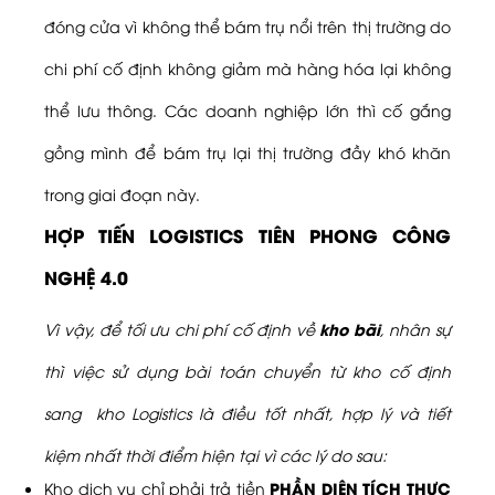
đóng cửa vì không thể bám trụ nổi trên thị trường do
TUYỂN DỤNG
chi phí cố định không giảm mà hàng hóa lại không
LIÊN HỆ
thể lưu thông. Các doanh nghiệp lớn thì cố gắng
gồng mình để bám trụ lại thị trường đầy khó khăn
trong giai đoạn này.
HỢP TIẾN LOGISTICS TIÊN PHONG CÔNG
NGHỆ 4.0
kho bãi
Vì vậy, để tối ưu chi phí cố định về
, nhân sự
thì việc sử dụng bài toán chuyển từ kho cố định
sang kho Logistics là điều tốt nhất, hợp lý và tiết
kiệm nhất thời điểm hiện tại vì các lý do sau:
PHẦN DIỆN TÍCH THỰC
Kho dịch vụ chỉ phải trả tiền