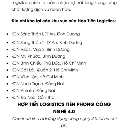
Logistics chính là cảm nhận sự hài lòng trong từng
chất lượng dịch vụ hoàn hảo.
Địa chỉ kho tại các khu vực của Hợp Tiến Logistics:
KCN Sóng Thần1,Dĩ An, Bình Dương
KCN Sóng Thần 2, Dĩ An, Bình Dương
KCN Vsip1, Vsip 2, Bình Dương
KCN Mỹ Phước, Bình Dương
KCN Bình Chiểu, Thủ Đức, Hồ Chí Minh
KCN Cát Lái, Quận 2, Hồ Chí Minh
KCN Vĩnh Lộc, Hồ Chí Minh
KCN Nhơn Trạch, Đồng Nai
KCN Amata, Đồng Nai
KCN Trà Nóc, Cần Thơ
HỢP TIẾN LOGISTICS TIÊN PHONG CÔNG
NGHỆ 4.0
Cho thuê kho bãi ứng dụng công nghệ 4.0 tối ưu chi
phí